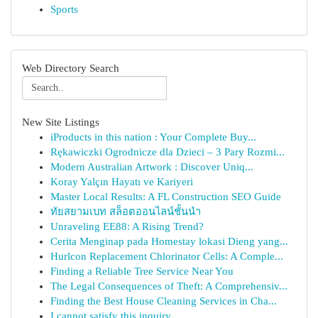
Sports
Web Directory Search
New Site Listings
iProducts in this nation : Your Complete Buy...
Rękawiczki Ogrodnicze dla Dzieci – 3 Pary Rozmi...
Modern Australian Artwork : Discover Uniq...
Koray Yalçın Hayatı ve Kariyeri
Master Local Results: A FL Construction SEO Guide
ทัยสยามเบท สล็อตออนไลน์ชั้นนำ
Unraveling EE88: A Rising Trend?
Cerita Menginap pada Homestay lokasi Dieng yang...
Hurlcon Replacement Chlorinator Cells: A Comple...
Finding a Reliable Tree Service Near You
The Legal Consequences of Theft: A Comprehensiv...
Finding the Best House Cleaning Services in Cha...
I cannot satisfy this inquiry .