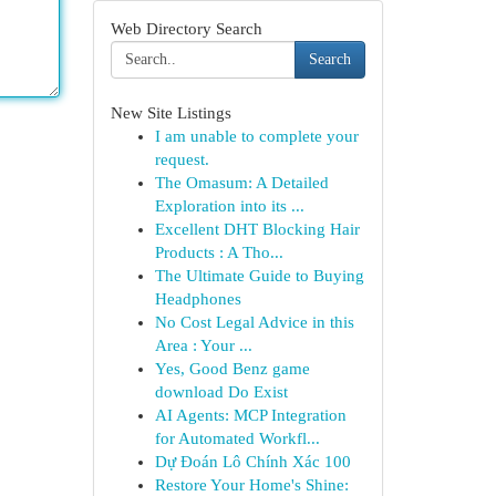
Web Directory Search
Search
New Site Listings
I am unable to complete your
request.
The Omasum: A Detailed
Exploration into its ...
Excellent DHT Blocking Hair
Products : A Tho...
The Ultimate Guide to Buying
Headphones
No Cost Legal Advice in this
Area : Your ...
Yes, Good Benz game
download Do Exist
AI Agents: MCP Integration
for Automated Workfl...
Dự Đoán Lô Chính Xác 100
Restore Your Home's Shine: