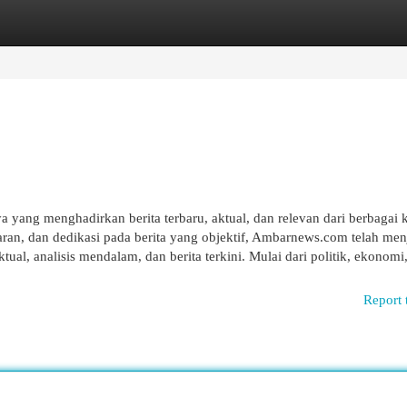
egories
Register
Login
yang menghadirkan berita terbaru, aktual, dan relevan dari berbagai k
an, dan dedikasi pada berita yang objektif, Ambarnews.com telah men
al, analisis mendalam, dan berita terkini. Mulai dari politik, ekonomi,
Report 