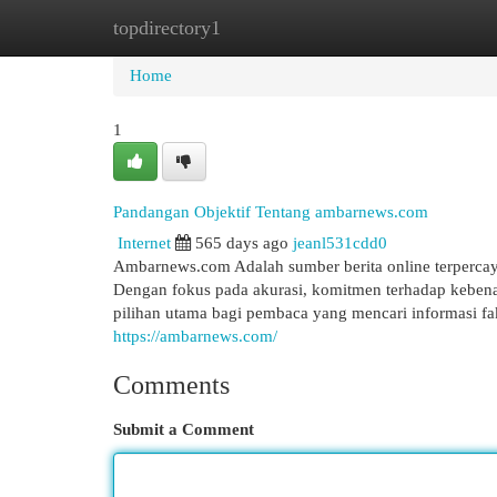
topdirectory1
Home
New Site Listings
Add Site
Cat
Home
1
Pandangan Objektif Tentang ambarnews.com
Internet
565 days ago
jeanl531cdd0
Ambarnews.com Adalah sumber berita online terpercaya 
Dengan fokus pada akurasi, komitmen terhadap kebenar
pilihan utama bagi pembaca yang mencari informasi faktu
https://ambarnews.com/
Comments
Submit a Comment