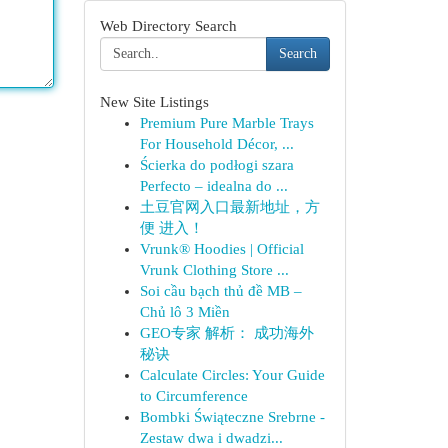
Web Directory Search
Search
New Site Listings
Premium Pure Marble Trays
For Household Décor, ...
Ścierka do podłogi szara
Perfecto – idealna do ...
土豆官网入口最新地址，方
便 进入！
Vrunk® Hoodies | Official
Vrunk Clothing Store ...
Soi cầu bạch thủ đề MB –
Chủ lô 3 Miền
GEO专家 解析： 成功海外
秘诀
Calculate Circles: Your Guide
to Circumference
Bombki Świąteczne Srebrne -
Zestaw dwa i dwadzi...