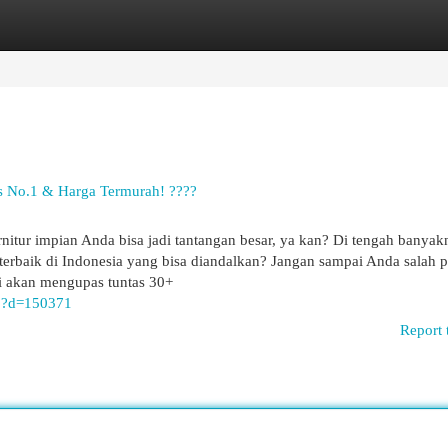
egories
Register
Login
as No.1 & Harga Termurah! ????
itur impian Anda bisa jadi tantangan besar, ya kan? Di tengah banyak
terbaik di Indonesia yang bisa diandalkan? Jangan sampai Anda salah pi
ini akan mengupas tuntas 30+
hp?d=150371
Report 