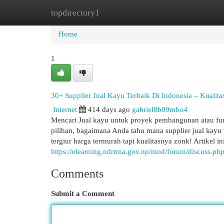
topdirectory1
Home
New Site Listings
Add Site
Cat
Home
1
30+ Supplier Jual Kayu Terbaik Di Indonesia – Kualit
Internet
414 days ago
gabriel8b09mbo4
Mencari Jual kayu untuk proyek pembangunan atau furn
pilihan, bagaimana Anda tahu mana supplier jual kayu 
tergiur harga termurah tapi kualitasnya zonk! Artikel 
https://elearning.ndrrma.gov.np/mod/forum/discuss.p
Comments
Submit a Comment