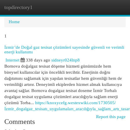
topdirectory1
Togg
navi
Home
1
İzmir’de Doğal gaz tesisat çözümleri sayesinde güvenli ve verimli
enerji kullanımı
Internet
338 days ago
sidneyr024lnp8
Bornova doğalgaz tesisat döşeme hizmeti günümüzde hem
bireysel kullanıcılar için öncelikli tercihtir. Enerjinin doğru
dağıtımını sağlamak için yapılan tesisatlar hem güvenliği hem de
verimliliği artırır. Deneyimli ekiplerden hizmet almak kullanıcıya
avantaj sağlar. Bornova dogalgaz tesisat doseme İzmir Torbalı
dogalgaz tesisat uygulama çözümleri aracılığıyla sağlam enerji
çözümü Torba...
https://knoxycefg.westexwiki.com/1730505/
İzmir_dogalgaz_tesisatı_uygulamaları_aracılığıyla_sağlam_artı_tasar
Report this page
Comments