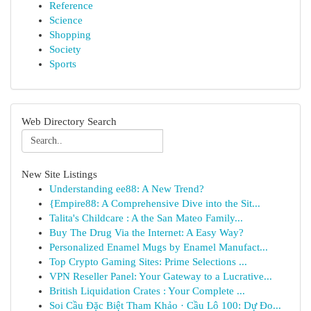
Reference
Science
Shopping
Society
Sports
Web Directory Search
New Site Listings
Understanding ee88: A New Trend?
{Empire88: A Comprehensive Dive into the Sit...
Talita's Childcare : A the San Mateo Family...
Buy The Drug Via the Internet: A Easy Way?
Personalized Enamel Mugs by Enamel Manufact...
Top Crypto Gaming Sites: Prime Selections ...
VPN Reseller Panel: Your Gateway to a Lucrative...
British Liquidation Crates : Your Complete ...
Soi Cầu Đặc Biệt Tham Khảo · Cầu Lô 100: Dự Đo...