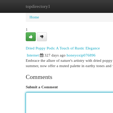
topdirectory1
Home
New Site Listings
Add Site
Cat
Home
1
Dried Poppy Pods: A Touch of Rustic Elegance
Internet
327 days ago
honeyoxip076896
Embrace the allure of nature's artistry with dried poppy
summer, now offer a muted palette in earthy tones and 
Comments
Submit a Comment