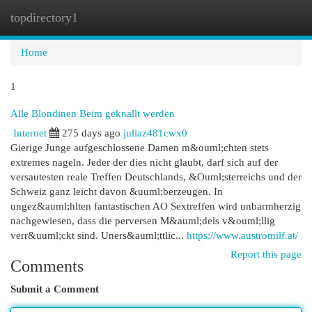
topdirectory1
Togg
navi
Home
1
Alle Blondinen Beim geknallt werden
Internet
275 days ago
juliaz481cwx0
Gierige Junge aufgeschlossene Damen m&ouml;chten stets
extremes nageln. Jeder der dies nicht glaubt, darf sich auf der
versautesten reale Treffen Deutschlands, &Ouml;sterreichs und der
Schweiz ganz leicht davon &uuml;berzeugen. In
ungez&auml;hlten fantastischen AO Sextreffen wird unbarmherzig
nachgewiesen, dass die perversen M&auml;dels v&ouml;llig
verr&uuml;ckt sind. Uners&auml;ttlic...
https://www.austromilf.at/
Report this page
Comments
Submit a Comment