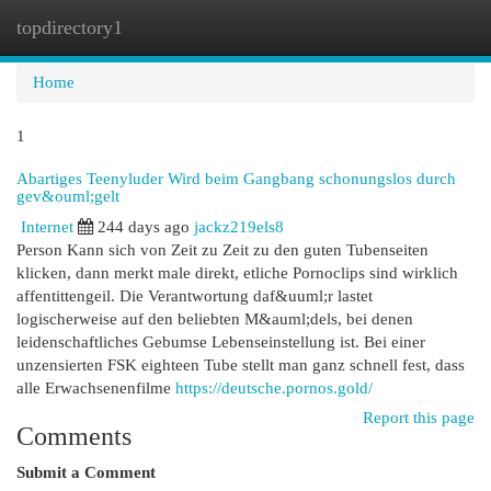
topdirectory1
Togg
navi
Home
1
Abartiges Teenyluder Wird beim Gangbang schonungslos durch
gev&ouml;gelt
Internet
244 days ago
jackz219els8
Person Kann sich von Zeit zu Zeit zu den guten Tubenseiten
klicken, dann merkt male direkt, etliche Pornoclips sind wirklich
affentittengeil. Die Verantwortung daf&uuml;r lastet
logischerweise auf den beliebten M&auml;dels, bei denen
leidenschaftliches Gebumse Lebenseinstellung ist. Bei einer
unzensierten FSK eighteen Tube stellt man ganz schnell fest, dass
alle Erwachsenenfilme
https://deutsche.pornos.gold/
Report this page
Comments
Submit a Comment