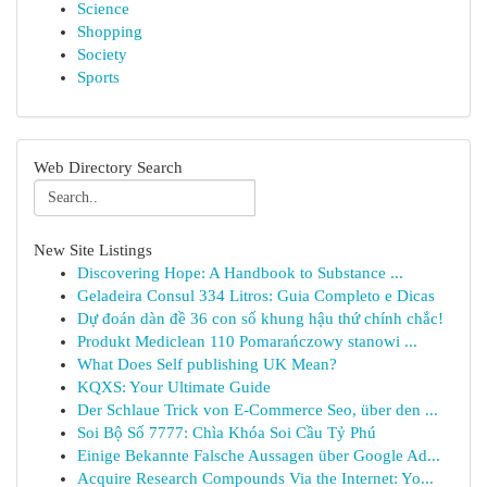
Science
Shopping
Society
Sports
Web Directory Search
New Site Listings
Discovering Hope: A Handbook to Substance ...
Geladeira Consul 334 Litros: Guia Completo e Dicas
Dự đoán dàn đề 36 con số khung hậu thứ chính chắc!
Produkt Mediclean 110 Pomarańczowy stanowi ...
What Does Self publishing UK Mean?
KQXS: Your Ultimate Guide
Der Schlaue Trick von E-Commerce Seo, über den ...
Soi Bộ Số 7777: Chìa Khóa Soi Cầu Tỷ Phú
Einige Bekannte Falsche Aussagen über Google Ad...
Acquire Research Compounds Via the Internet: Yo...