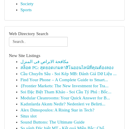
Society
Sports
Web Directory Search
New Site Listings
مكافحة الابراص فى المنزل
สล็อต PG: สุดยอดเกมคาสิโนออนไลน์ที่คุณต้องลอง
Cầu Chuyên Sâu - Soi Kép MB: Đánh Giá Dữ Liệu ...
Find Your Phone – A Complete Guide to Smart...
{Frontier Markets: The New Investment for Tra...
Soi Đặc Biệt Tham Khảo - Soi Cầu Tỷ Phú : Bốc...
Modular Cleanrooms: Your Quick Answer for B...
Kadınlarda Akıntı Nedir? Nedenleri ve Belirti...
Alex Dimopoulos: A Rising Star in Tech?
Situs slot
Sound Buttons: The Ultimate Guide
So sánh Đặc biệt MT - Kết quả Miền Bắc: Chố...