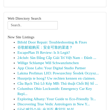
Web Directory Search
New Site Listings
Bifold Door Repair: Troubleshooting & Fixes
谷歌邮箱购买：安全可靠的渠道？
EscapePlan IS Review: Is It Legit?
24club: Sàn Đẳng Cấp Giải Trí Việt Nam – Đánh ...
Willige Schlampe Will Schwanzlutschen
App Clone Labs: Your Digital Studio Partner
Lakma Profimax LH3: Powszechny Środek Oczysz...
Huurprijs te hoog? Uw rechten kennen en claimen.
Cầu Bạch Thủ Lô Kép MB: Thủ thuật Chốt Bộ Số ...
Columbus Ohio Locksmith: Emergency Car Key
Repl...
Exploring Albany: Your Guide to Eco-Friendly Tr...
Discovering True Vedic Astrologers in New Y...
다낭 베안스파: 숨겨진 휴양의 보석