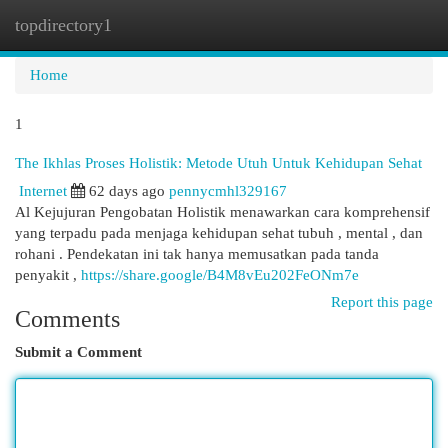
topdirectory1
Togg
navi
Home
1
The Ikhlas Proses Holistik: Metode Utuh Untuk Kehidupan Sehat
Internet
62 days ago
pennycmhl329167
Al Kejujuran Pengobatan Holistik menawarkan cara komprehensif
yang terpadu pada menjaga kehidupan sehat tubuh , mental , dan
rohani . Pendekatan ini tak hanya memusatkan pada tanda
penyakit ,
https://share.google/B4M8vEu202FeONm7e
Report this page
Comments
Submit a Comment