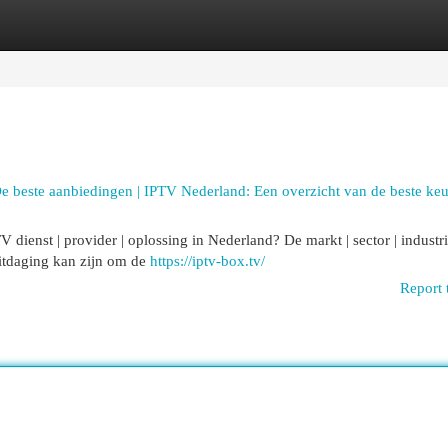
egories
Register
Login
e beste aanbiedingen | IPTV Nederland: Een overzicht van de beste ke
ienst | provider | oplossing in Nederland? De markt | sector | industri
 uitdaging kan zijn om de
https://iptv-box.tv/
Report 