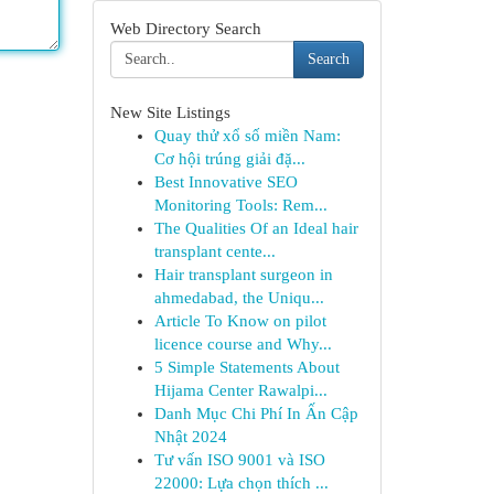
Web Directory Search
Search
New Site Listings
Quay thử xổ số miền Nam:
Cơ hội trúng giải đặ...
Best Innovative SEO
Monitoring Tools: Rem...
The Qualities Of an Ideal hair
transplant cente...
Hair transplant surgeon in
ahmedabad, the Uniqu...
Article To Know on pilot
licence course and Why...
5 Simple Statements About
Hijama Center Rawalpi...
Danh Mục Chi Phí In Ấn Cập
Nhật 2024
Tư vấn ISO 9001 và ISO
22000: Lựa chọn thích ...