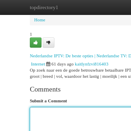
topdirectory1
Home
New Site Listings
Add Site
Cat
Home
1
Nederlandse IPTV: De beste opties | Nederlandse TV: D
Internet
61 days ago
kaitlynfzvi816403
Op zoek naar een de goede betrouwbare betaalbare IPTV d
groot | breed | vol, waardoor het lastig | moeilijk | een
Comments
Submit a Comment