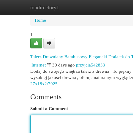
topdirectory1
Home
New Site Listings
Add Site
Cat
Home
1
Talerz Drewniany Bambusowy Elegancki Dodatek do T
Internet
30 days ago
przyjcia542833
Dodaj do swojego wnętrza talerz z drewna . To piękny
wysokiej jakości drewna , oferuje naturalnym wygląd
27x18x2/7925
Comments
Submit a Comment