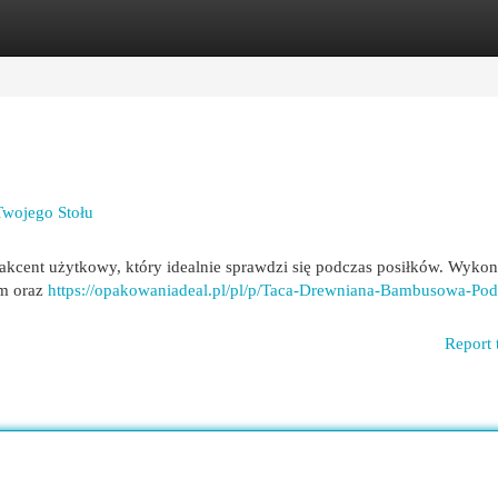
egories
Register
Login
wojego Stołu
 akcent użytkowy, który idealnie sprawdzi się podczas posiłków. Wyko
em oraz
https://opakowaniadeal.pl/pl/p/Taca-Drewniana-Bambusowa-Pod
Report 