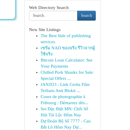
Web Directory Search
Search
New Site Listings
The Best Side of publishing
services
เซรั่ม NAD ของจริง รีวิวจากผู้
ใช้จริง
Bitcoin Loan Calculator: See
Your Payments
Chilled Pork Shanks for Sale:
Special Offers ...
JANJI33 : Link Cerita Film
Terbaru Anti Blokir ...
Cours de photographie à
Fribourg : Démarrez dès...
Soi Đặc Biệt MN: Chốt Số
Hút Tài Lộc Hôm Nay
Dự Đoán Bộ Số 7777 - Cao
Bắt Lô Hôm Nay Dự...