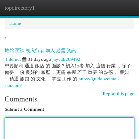
topdirectory1
Togg
navi
Home
1
旅館 面談 初入行者 加入 必需 資訊
Internet
31 days ago
jaycttk269492
想要順利 通過 飯店 的 面談？初入行者 加入 這個 行業 ，除了
備妥 一份 良好的 履歷 ，更需 掌握 若干 重要 的 訣竅 。譬如
，精通 旅館 的 文化 、掌握 工作 的
https://guide.weimei-
star.com/
Report this page
Comments
Submit a Comment