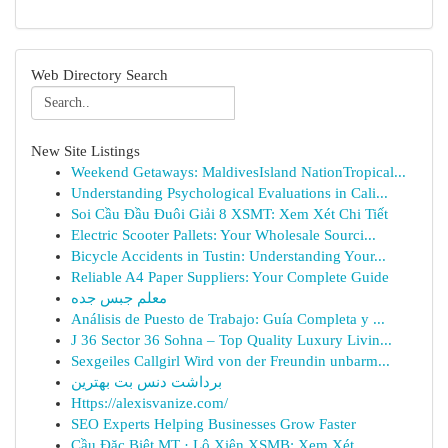
Web Directory Search
New Site Listings
Weekend Getaways: MaldivesIsland NationTropical...
Understanding Psychological Evaluations in Cali...
Soi Cầu Đầu Đuôi Giải 8 XSMT: Xem Xét Chi Tiết
Electric Scooter Pallets: Your Wholesale Sourci...
Bicycle Accidents in Tustin: Understanding Your...
Reliable A4 Paper Suppliers: Your Complete Guide
معلم جبس جده
Análisis de Puesto de Trabajo: Guía Completa y ...
J 36 Sector 36 Sohna – Top Quality Luxury Livin...
Sexgeiles Callgirl Wird von der Freundin unbarm...
برداشت دنس بت بهترین
Https://alexisvanize.com/
SEO Experts Helping Businesses Grow Faster
Cầu Đặc Biệt MT · Lô Xiên XSMB: Xem Xét